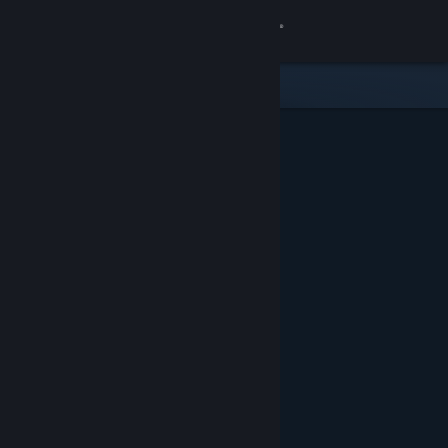
Вписване
Магазин
Общност
Относно
Поддръжка
Смяна на езика
Сдобийте се с мобилното Steam приложение
Преглед на сайта за настолни компютри