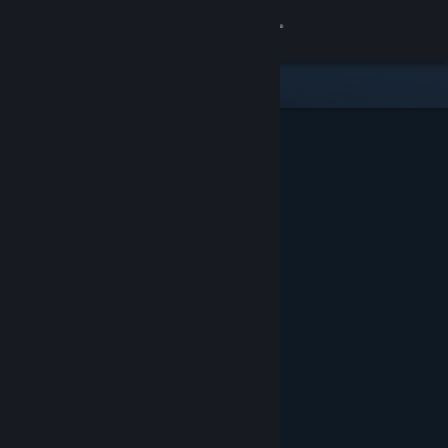
Đăng nhập
Cửa hàng
Cộng đồng
Thông tin
Hỗ trợ
Thay đổi ngôn ngữ
Cài ứng dụng Steam di động
Xem web cho desktop