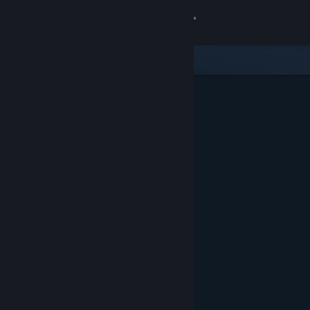
Увійти
Крамниця
Спільнота
Інформація
Підтримка
Змінити мову
Завантажити мобільний застосунок Steam
Переглянути повну версію