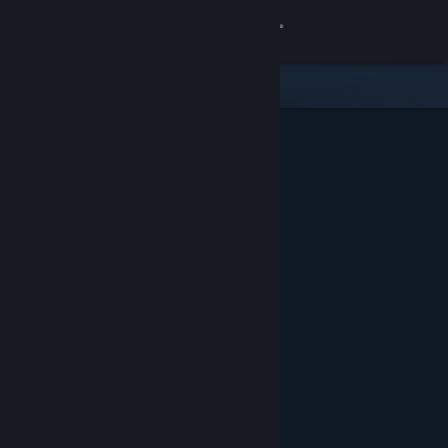
Giriş yap
Mağaza
Topluluk
Hakkında
Destek
Dili değiştir
Steam mobil uygulamasını yükle
Masaüstü internet sitesini görüntüle