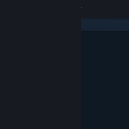
登入
商店
社群
關於
客服
變更語言
取得 Steam 行動應用程式
檢視電腦版網頁