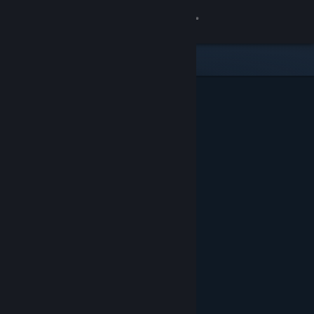
Logga in
Butik
Gemenskap
Om
Support
Byt språk
Skaffa Steams mobilapp
Se skrivbordswebbplats