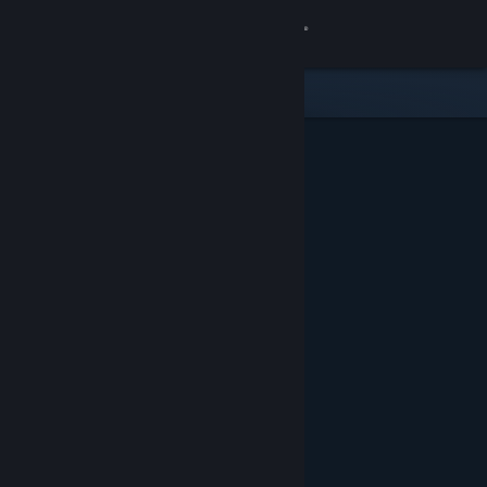
Iniciar sesión
Tienda
Comunidad
Acerca de
Soporte
Cambiar idioma
Obtener la aplicación de Steam Mobile
Ver versión clásica