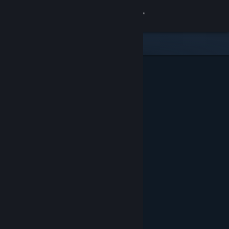
Bejelentkezés
Áruház
Közösség
Névjegy
Támogatás
Nyelvváltás
A Steam mobilalkalmazás beszerzése
Asztali weboldalra váltás