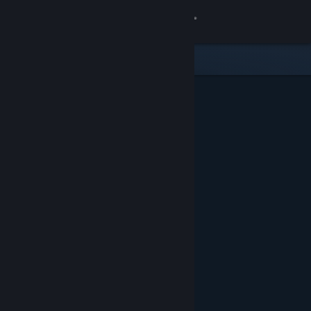
Kirjaudu sisään
Kauppa
Yhteisö
Tietoa
Tuki
Vaihda kieli
Hanki Steam-mobiilisovellus
Näytä työpöytäsivusto