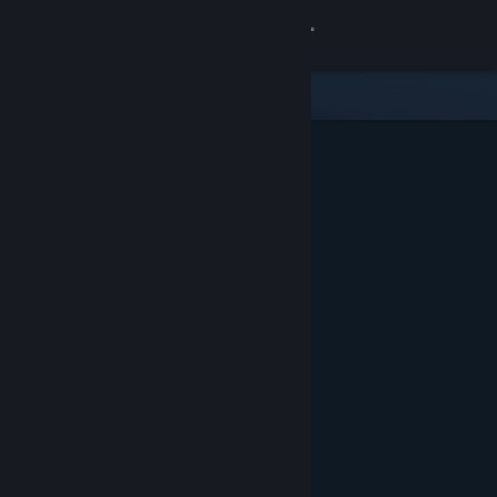
Вписване
Магазин
Общност
Относно
Поддръжка
Смяна на езика
Сдобийте се с мобилното Steam приложение
Преглед на сайта за настолни компютри