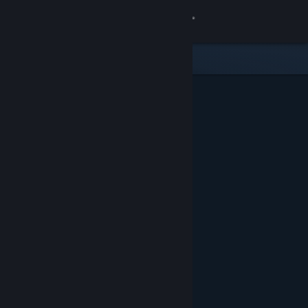
เข้าสู่ระบบ
ร้านค้า
ชุมชน
เกี่ยวกับ
ฝ่ายสนับสนุน
เปลี่ยนภาษา
รับแอป Steam แบบพกพา
ชมเว็บไซต์สำหรับเดสก์ท็อป