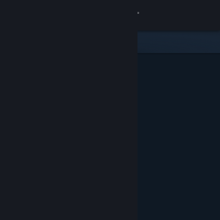
Iniciar sesión
Tienda
Comunidad
Acerca de
Soporte
Cambiar idioma
Descargar Steam Mobile
Ver versión clásica