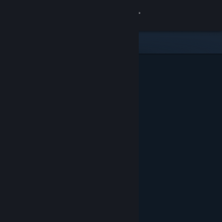
Войти
Магазин
Сообщество
Информация
Поддержка
Изменить язык
Скачать мобильное приложение Steam
Полная версия