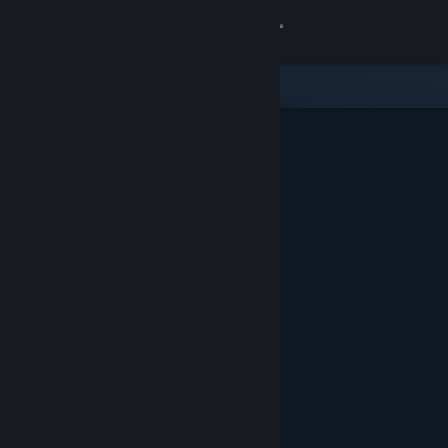
Sign in
Gedung
Komuniti
Tentang
Sokongan
Ubah bahasa
Dapatkan Steam Mobile App
Lihat laman web desktop