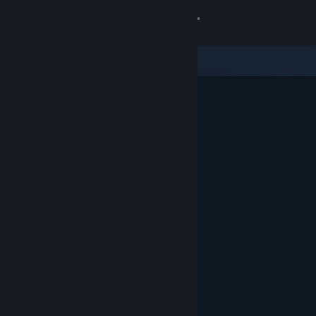
로그인
상점
커뮤니티
정보
지원
언어 변경
Steam 모바일 앱 다운로드
PC 웹사이트 보기