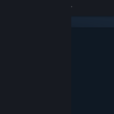
Σύνδεση
Κατάστημα
Κοινότητα
Σχετικά
Υποστήριξη
Αλλαγή γλώσσας
Αποκτήστε την εφαρμογή Steam για κινητές συσκευές
Προβολή ιστοσελίδας για υπολογιστές