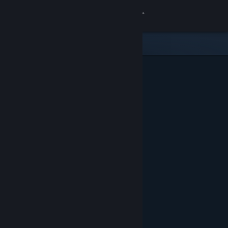
Log på
Butik
Fællesskab
Om
Support
Skift sprog
Hent Steam-mobilappen
Vis desktop-webside