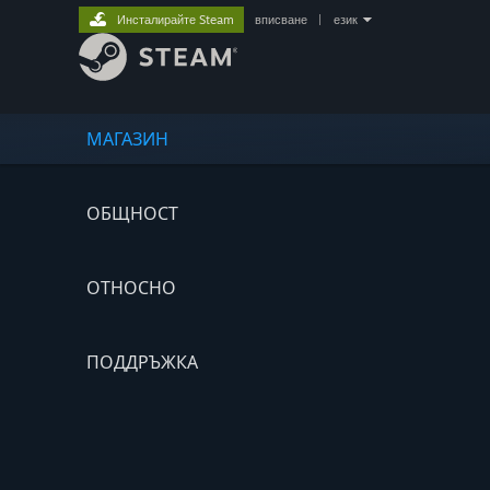
Инсталирайте Steam
вписване
|
език
МАГАЗИН
ОБЩНОСТ
ОТНОСНО
ПОДДРЪЖКА