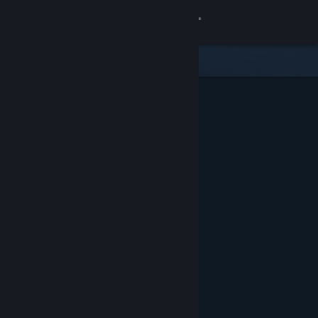
Đăng nhập
Cửa hàng
Cộng đồng
Thông tin
Hỗ trợ
Thay đổi ngôn ngữ
Cài ứng dụng Steam di động
Xem web cho desktop