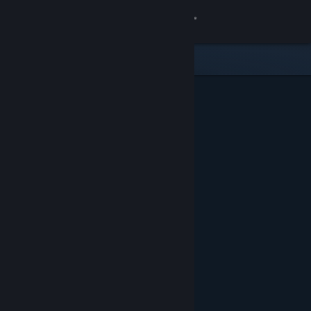
Đăng nhập
Cửa hàng
Cộng đồng
Thông tin
Hỗ trợ
Thay đổi ngôn ngữ
Cài ứng dụng Steam di động
Xem web cho desktop