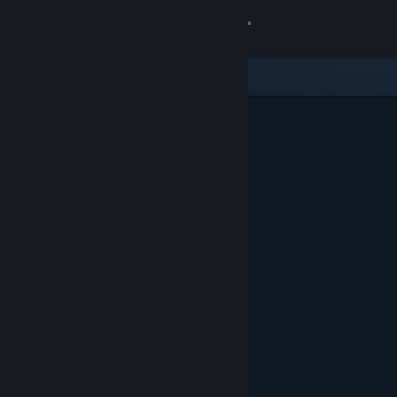
Conectează-te
Magazin
Comunitate
Despre
Asistență
Schimbă limba
Obține aplicația Steam pentru dispozitive mobile
Vezi site în versiunea pentru desktop