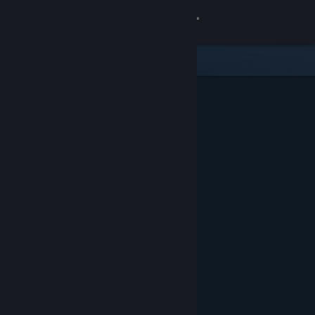
Conectează-te
Magazin
Comunitate
Despre
Asistență
Schimbă limba
Obține aplicația Steam pentru dispozitive mobile
Vezi site în versiunea pentru desktop