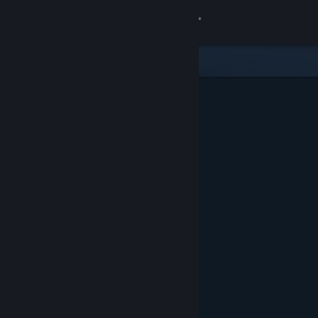
Accedi
Negozio
Comunità
Informazioni
Assistenza
Cambia la lingua
Ottieni l'app mobile di Steam
Visualizza il sito web per desktop