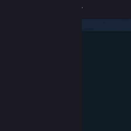
Bejelentkezés
Áruház
Közösség
Névjegy
Támogatás
Nyelvváltás
A Steam mobilalkalmazás beszerzése
Asztali weboldalra váltás