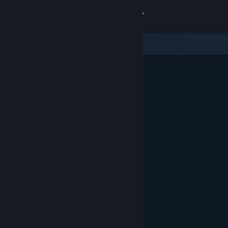
Kirjaudu sisään
Kauppa
Yhteisö
Tietoa
Tuki
Vaihda kieli
Hanki Steam-mobiilisovellus
Näytä työpöytäsivusto