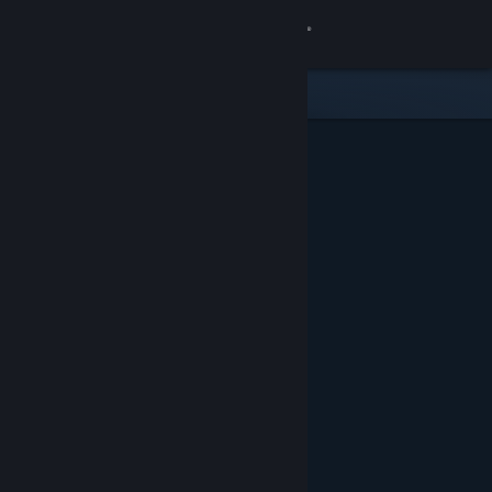
Log på
Butik
Fællesskab
Om
Support
Skift sprog
Hent Steam-mobilappen
Vis desktop-webside