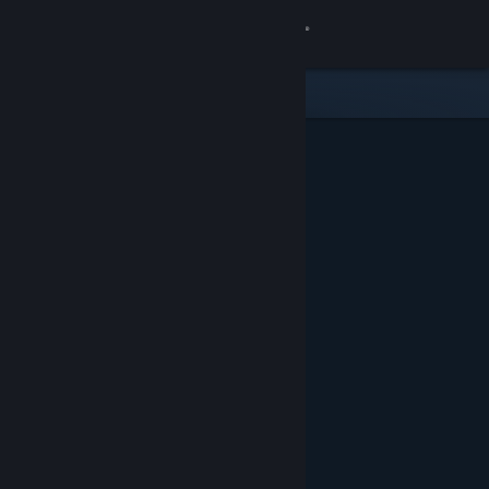
Iniciar sessão
Loja
Comunidade
Sobre
Suporte
Alterar idioma
Baixe o aplicativo móvel do Steam
Ver versão para computadores