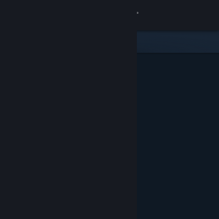
Увійти
Крамниця
Спільнота
Інформація
Підтримка
Змінити мову
Завантажити мобільний застосунок Steam
Переглянути повну версію