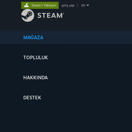
Steam'i Yükleyin
giriş yap
|
dil
MAĞAZA
TOPLULUK
HAKKINDA
DESTEK