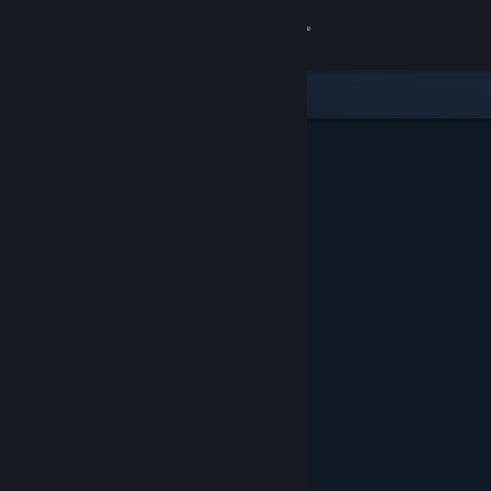
登入
商店
社群
關於
客服
變更語言
取得 Steam 行動應用程式
檢視電腦版網頁