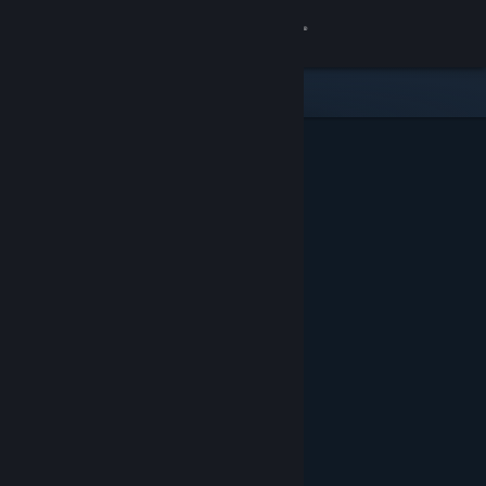
登入
商店
社群
關於
客服
變更語言
取得 Steam 行動應用程式
檢視電腦版網頁