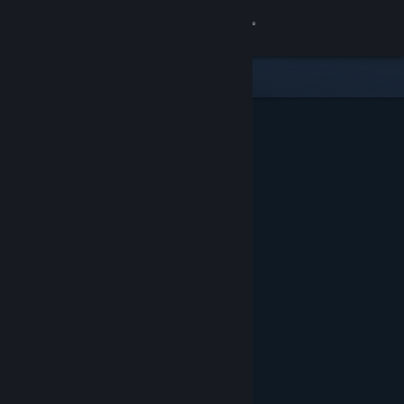
Iniciar sesión
Tienda
Comunidad
Acerca de
Soporte
Cambiar idioma
Descargar Steam Mobile
Ver versión clásica