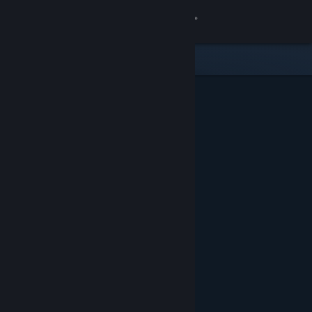
Войти
Магазин
Сообщество
Информация
Поддержка
Изменить язык
Скачать мобильное приложение Steam
Полная версия