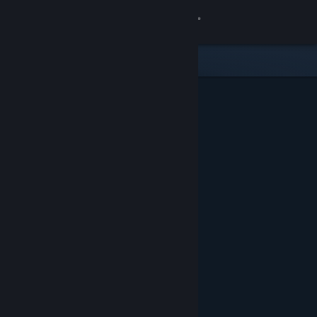
Conectează-te
Magazin
Comunitate
Despre
Asistență
Schimbă limba
Obține aplicația Steam pentru dispozitive mobile
Vezi site în versiunea pentru desktop