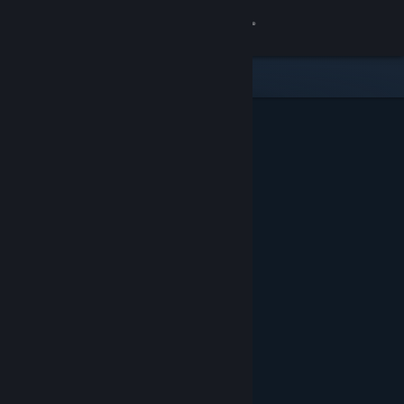
Conectează-te
Magazin
Comunitate
Despre
Asistență
Schimbă limba
Obține aplicația Steam pentru dispozitive mobile
Vezi site în versiunea pentru desktop