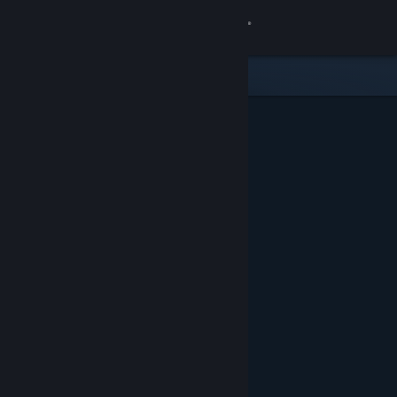
Iniciar sessão
Loja
Comunidade
Sobre
Apoio
Alterar idioma
Instala a app móvel do Steam
Ver versão para computadores