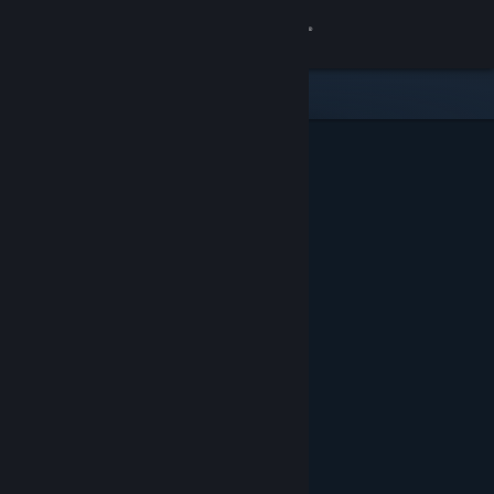
Logg inn
Butikk
Samfunn
Om
Kundestøtte
Bytt språk
Skaff deg Steam-appen på mobil
Vis skrivebordsversjon