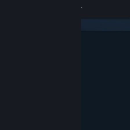
Logg inn
Butikk
Samfunn
Om
Kundestøtte
Bytt språk
Skaff deg Steam-appen på mobil
Vis skrivebordsversjon