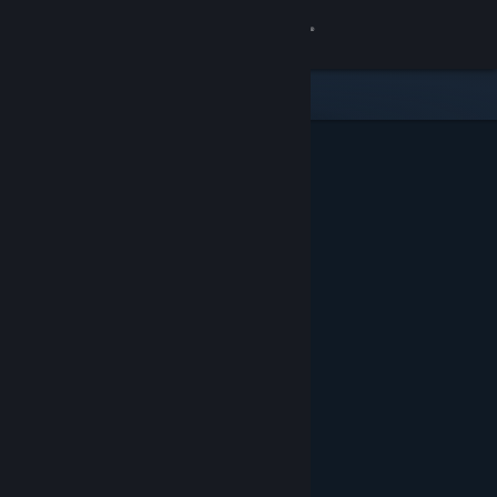
로그인
상점
커뮤니티
정보
지원
언어 변경
Steam 모바일 앱 다운로드
PC 웹사이트 보기