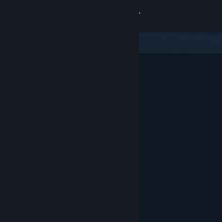
로그인
상점
커뮤니티
정보
지원
언어 변경
Steam 모바일 앱 다운로드
PC 웹사이트 보기