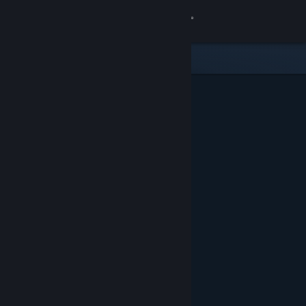
로그인
상점
커뮤니티
정보
지원
언어 변경
Steam 모바일 앱 다운로드
PC 웹사이트 보기