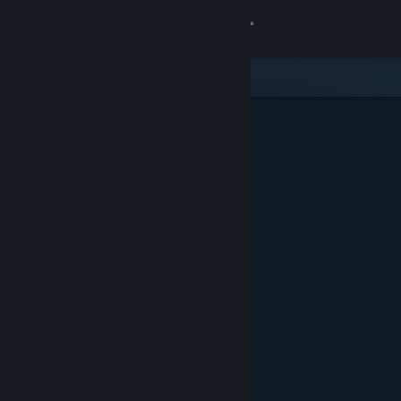
로그인
상점
커뮤니티
정보
지원
언어 변경
Steam 모바일 앱 다운로드
PC 웹사이트 보기