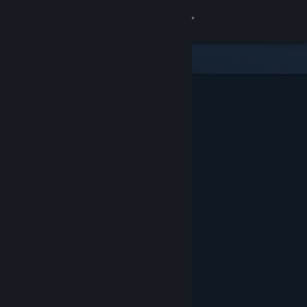
Accedi
Negozio
Comunità
Informazioni
Assistenza
Cambia la lingua
Ottieni l'app mobile di Steam
Visualizza il sito web per desktop