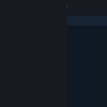
Accedi
Negozio
Comunità
Informazioni
Assistenza
Cambia la lingua
Ottieni l'app mobile di Steam
Visualizza il sito web per desktop