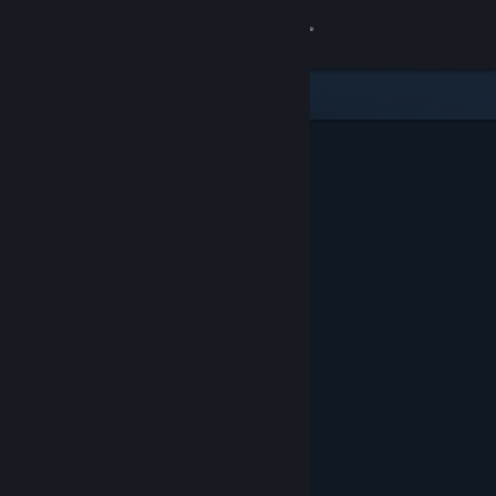
Se connecter
Magasin
Communauté
À propos
Support
Changer la langue
Télécharger l'application mobile Steam
Voir version ordi. du site