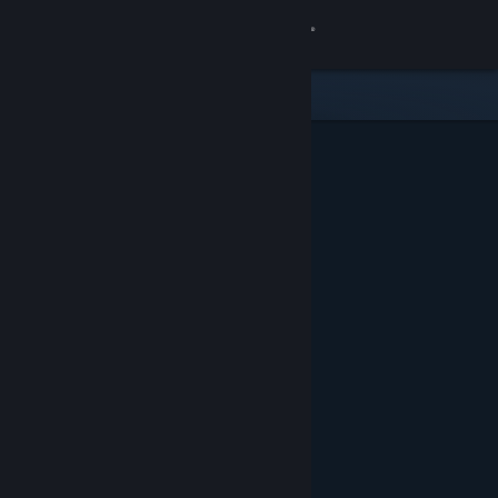
Inloggen
Winkel
Community
Over
Ondersteuning
Taal wijzigen
Download de mobiele Steam-app
Desktopwebsite weergeven