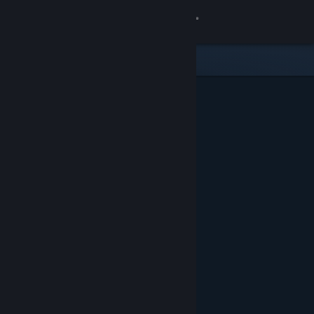
Iniciar sessão
Loja
Comunidade
Sobre
Suporte
Alterar idioma
Baixe o aplicativo móvel do Steam
Ver versão para computadores