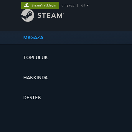
Steam'i Yükleyin
giriş yap
|
dil
MAĞAZA
TOPLULUK
HAKKINDA
DESTEK