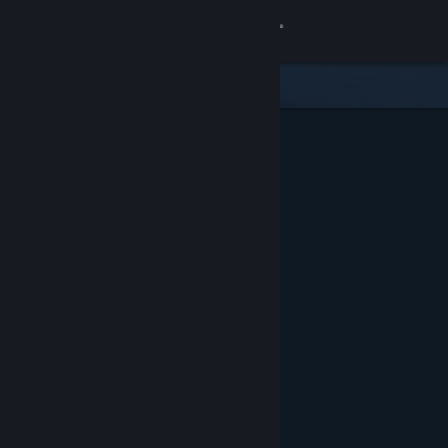
เข้าสู่ระบบ
ร้านค้า
ชุมชน
เกี่ยวกับ
ฝ่ายสนับสนุน
เปลี่ยนภาษา
รับแอป Steam แบบพกพา
ชมเว็บไซต์สำหรับเดสก์ท็อป