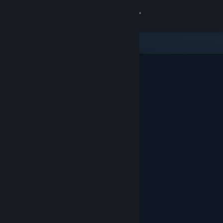
登入
商店
社群
關於
客服
變更語言
取得 Steam 行動應用程式
檢視電腦版網頁